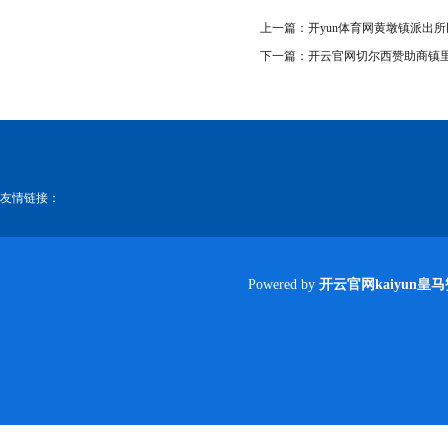
上一篇：
开yun体育网黄墩镇派出所
下一篇：
开云官网切尔西赞助商镇里组
友情链接：
Powered by
开云官网kaiyun皇