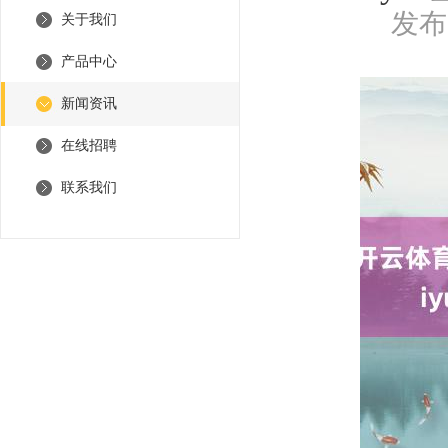
发布日
关于我们
产品中心
新闻资讯
在线招聘
联系我们