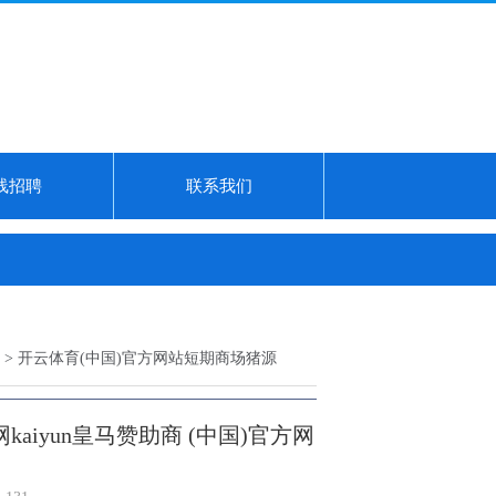
线招聘
联系我们
如斯高度的一致性-开云官网kaiyun皇马...
开云体育(中国)官方网站
> 开云体育(中国)官方网站短期商场猪源
iyun皇马赞助商 (中国)官方网