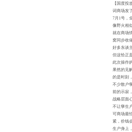
【国度投放
词商场发
7月1号
像野火相
就在商场情
窝同步收储
好多东谈
但这恰正
此次操作
果然的见
的是时刻
不少散户
前的示寂
战略层面
不让孳生
可商场最
紧，价钱
生户身上