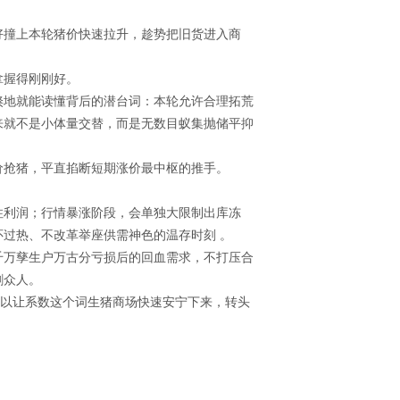
好撞上本轮猪价快速拉升，趁势把旧货进入商
拿握得刚刚好。
倏地就能读懂背后的潜台词：本轮允许合理拓荒
来就不是小体量交替，而是无数目蚁集抛储平抑
价抢猪，平直掐断短期涨价最中枢的推手。
住利润；行情暴涨阶段，会单独大限制出库冻
过热、不改革举座供需神色的温存时刻 。
千万孳生户万古分亏损后的回血需求，不打压合
割众人。
，足以让系数这个词生猪商场快速安宁下来，转头